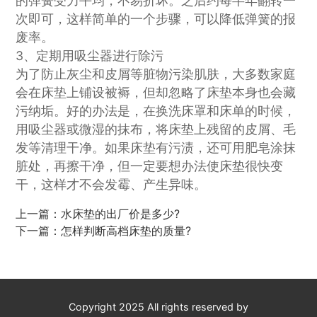
的弹簧受力平均，不易折坏。之后约每半年翻转一
次即可，这样简单的一个步骤，可以降低弹簧的报
废率。
3、定期用吸尘器进行除污
为了防止灰尘和皮屑等脏物污染肌肤，大多数家庭
会在床垫上铺设被褥，但却忽略了床垫本身也会藏
污纳垢。好的办法是，在换洗床罩和床单的时候，
用吸尘器或微湿的抹布，将床垫上残留的皮屑、毛
发等清理干净。如果床垫有污渍，还可用肥皂涂抹
脏处，再擦干净，但一定要想办法使床垫很快变
干，这样才不会发霉、产生异味。
上一篇：
水床垫的出厂价是多少?
下一篇：
怎样判断高档床垫的质量?
Copyright 2025 All rights reserved by