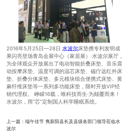
2016年5月25日—28日
水波尔
床垫携专利发明成
果闪亮登场青岛会展中心（家居展）·水波尔展厅，
为全球观众开放展出了电动智能折叠床垫、音乐震
动按摩床垫、温度可调的温芯床垫、磁疗远红外床
垫、折叠分体床垫、多元模块组合便携式床垫、黄
麻纤维床垫等一系列多功能床垫，限时开放VIP经
销代理权。 峥嵘16载，唯科技而生·为颠覆而来！
水波尔，用“芯”定制国人科学睡眠系统。
上一篇：
端午佳节 隽新阳县长及县级各部门领导莅临水
波尔